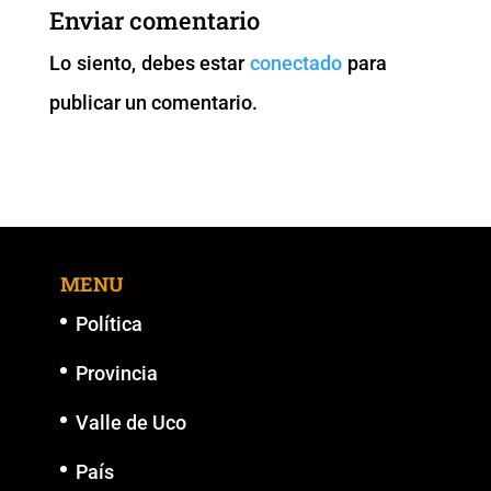
b
A
Li
n
Enviar comentario
o
p
n
g
Lo siento, debes estar
conectado
para
o
p
k
er
publicar un comentario.
k
MENU
Política
Provincia
Valle de Uco
País