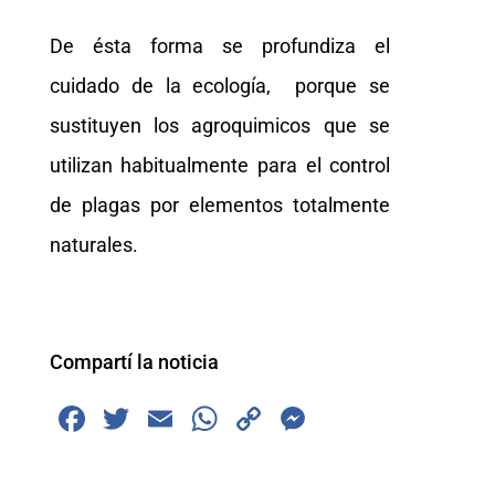
De ésta forma se profundiza el
cuidado de la ecología, porque se
sustituyen los agroquimicos que se
utilizan habitualmente para el control
de plagas por elementos totalmente
naturales.
Compartí la noticia
F
T
E
W
C
M
a
wi
m
h
o
e
c
tt
ai
at
p
ss