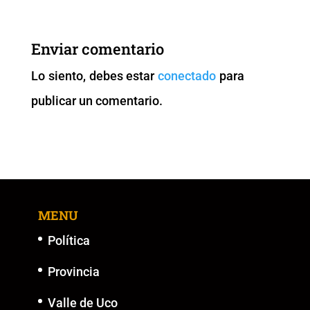
e
er
l
s
y
e
b
A
Li
n
Enviar comentario
o
p
n
g
Lo siento, debes estar
conectado
para
o
p
k
er
publicar un comentario.
k
MENU
Política
Provincia
Valle de Uco