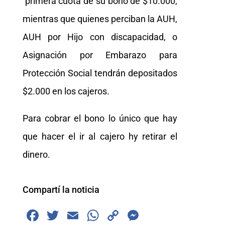
primera cuota de su bono de $10.000,
mientras que quienes perciban la AUH,
AUH por Hijo con discapacidad, o
Asignación por Embarazo para
Protección Social tendrán depositados
$2.000 en los cajeros.
Para cobrar el bono lo único que hay
que hacer el ir al cajero hy retirar el
dinero.
Compartí la noticia
F
T
E
W
C
M