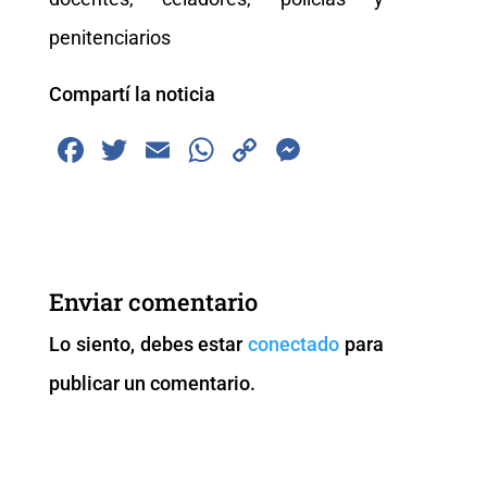
penitenciarios
Compartí la noticia
F
T
E
W
C
M
a
wi
m
h
o
e
c
tt
ai
at
p
ss
e
er
l
s
y
e
b
A
Li
n
Enviar comentario
o
p
n
g
Lo siento, debes estar
conectado
para
o
p
k
er
publicar un comentario.
k