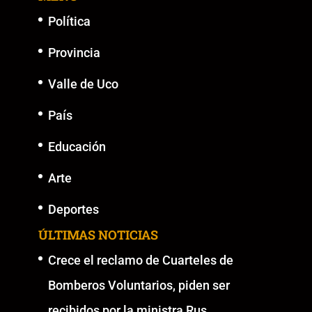
o
p
k
er
k
Política
Provincia
Valle de Uco
País
Educación
Arte
Deportes
ÚLTIMAS NOTICIAS
Crece el reclamo de Cuarteles de
Bomberos Voluntarios, piden ser
recibidos por la ministra Rus