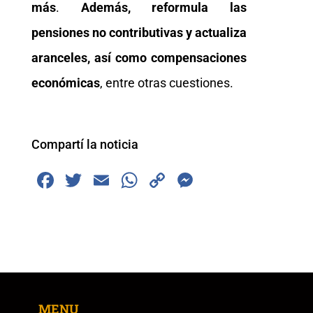
más
.
Además, reformula las
pensiones no contributivas y actualiza
aranceles, así como compensaciones
económicas
, entre otras cuestiones.
Compartí la noticia
F
T
E
W
C
M
a
wi
m
h
o
e
c
tt
ai
at
p
ss
e
er
l
s
y
e
b
A
Li
n
o
p
n
g
MENU