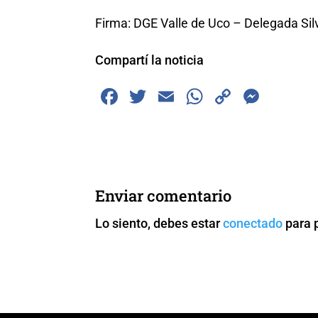
Firma: DGE Valle de Uco – Delegada Sil
Compartí la noticia
F
T
E
W
C
M
a
wi
m
h
o
e
c
tt
ai
at
p
ss
e
er
l
s
y
e
b
A
Li
n
Enviar comentario
o
p
n
g
Lo siento, debes estar
conectado
para 
o
p
k
er
k