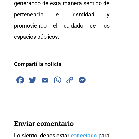
generando de esta manera sentido de
pertenencia e identidad y
promoviendo el cuidado de los
espacios públicos.
Compartí la noticia
F
T
E
W
C
M
a
wi
m
h
o
e
c
tt
ai
at
p
ss
e
er
l
s
y
e
b
A
Li
n
Enviar comentario
o
p
n
g
Lo siento, debes estar
conectado
para