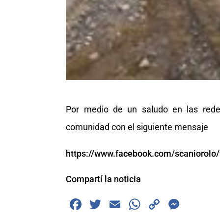
Por medio de un saludo en las redes
comunidad con el siguiente mensaje
https://www.facebook.com/scaniorol
Compartí la noticia
F
T
E
W
C
M