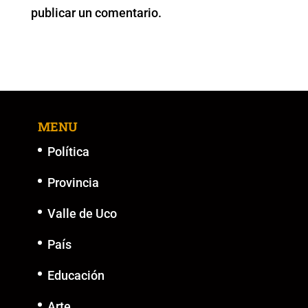
publicar un comentario.
k
MENU
Política
Provincia
Valle de Uco
País
Educación
Arte