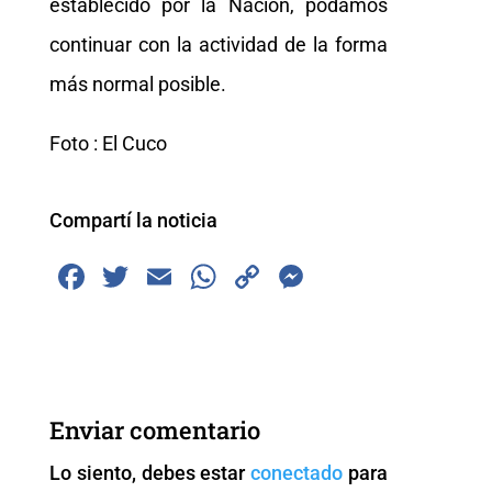
establecido por la Nación, podamos
continuar con la actividad de la forma
más normal posible.
Foto : El Cuco
Compartí la noticia
F
T
E
W
C
M
a
wi
m
h
o
e
c
tt
ai
at
p
ss
e
er
l
s
y
e
b
A
Li
n
Enviar comentario
o
p
n
g
Lo siento, debes estar
conectado
para
o
p
k
er