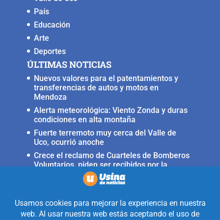
País
Educación
Arte
Deportes
ÚLTIMAS NOTICIAS
Nuevos valores para el patentamientos y
transferencias de autos y motos en
Mendoza
Alerta meteorológica: Viento Zonda y duras
condiciones en alta montaña
Fuerte terremoto muy cerca del Valle de
Uco, ocurrió anoche
Crece el reclamo de Cuarteles de Bomberos
Voluntarios, piden ser recibidos por la
ministra Rus
Llega a San Carlos la Copa Internacional
«Pasión sin fronteras»
Realizado con la mirada equidistante de
alguien a quién solo le interesa