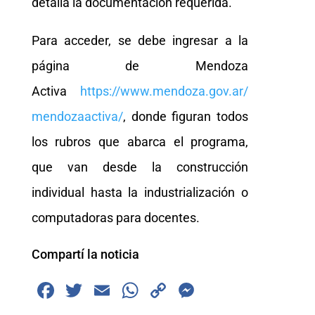
detalla la documentación requerida.
Para acceder, se debe ingresar a la
página de Mendoza
Activa
https://www.mendoza.gov.ar/
mendozaactiva/
, donde figuran todos
los rubros que abarca el programa,
que van desde la construcción
individual hasta la industrialización o
computadoras para docentes.
Compartí la noticia
F
T
E
W
C
M
a
wi
m
h
o
e