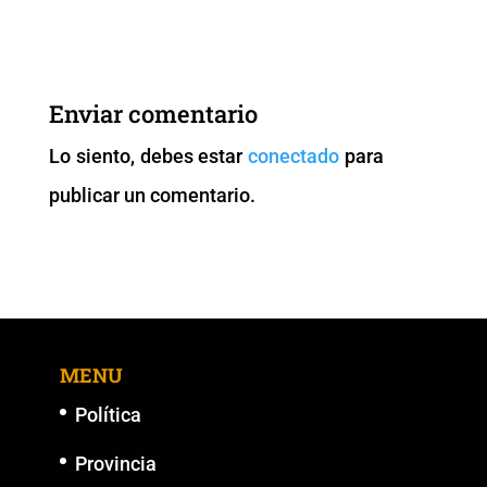
c
tt
ai
at
p
ss
e
er
l
s
y
e
b
A
Li
n
Enviar comentario
o
p
n
g
Lo siento, debes estar
conectado
para
o
p
k
er
publicar un comentario.
k
MENU
Política
Provincia