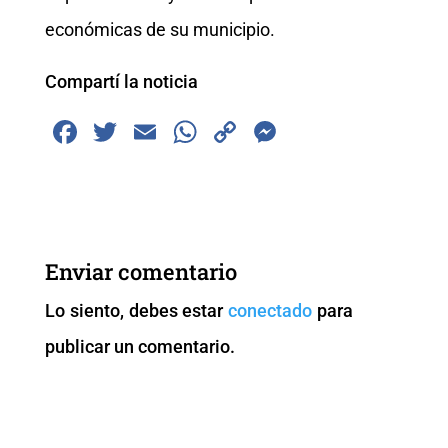
económicas de su municipio.
Compartí la noticia
F
T
E
W
C
M
a
wi
m
h
o
e
c
tt
ai
at
p
ss
e
er
l
s
y
e
b
A
Li
n
Enviar comentario
o
p
n
g
Lo siento, debes estar
conectado
para
o
p
k
er
publicar un comentario.
k