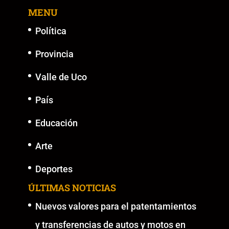
MENU
o
p
k
er
k
Política
Provincia
Valle de Uco
País
Educación
Arte
Deportes
ÚLTIMAS NOTICIAS
Nuevos valores para el patentamientos
y transferencias de autos y motos en