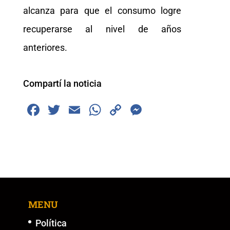
alcanza para que el consumo logre
recuperarse al nivel de años
anteriores.
Compartí la noticia
F
T
E
W
C
M
a
wi
m
h
o
e
c
tt
ai
at
p
ss
e
er
l
s
y
e
b
A
Li
n
o
p
n
g
MENU
o
p
k
er
k
Política