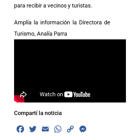
para recibir a vecinos y turistas.
Amplía la información la Directora de
Turismo, Analía Parra
Compartí la noticia
F
T
E
W
C
M
a
wi
m
h
o
e