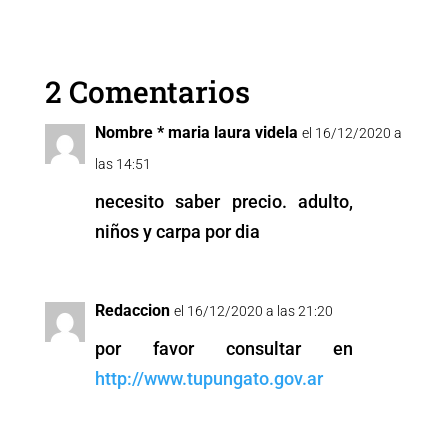
c
tt
ai
at
p
ss
e
er
l
s
y
e
2 Comentarios
b
A
Li
n
o
p
n
g
Nombre * maria laura videla
el 16/12/2020 a
o
p
k
er
las 14:51
k
necesito saber precio. adulto,
niños y carpa por dia
Redaccion
el 16/12/2020 a las 21:20
por favor consultar en
http://www.tupungato.gov.ar