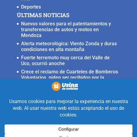
Deportes
ÚLTIMAS NOTICIAS
Nuevos valores para el patentamientos y
transferencias de autos y motos en
Mendoza
Alerta meteorológica: Viento Zonda y duras
condiciones en alta montaña
Fuerte terremoto muy cerca del Valle de
Uco, ocurrió anoche
Crece el reclamo de Cuarteles de Bomberos
Voluntarios, piden ser recibidos por la
ministra Rus
Llega a San Carlos la Copa Internacional
«Pasión sin fronteras»
Realizado con la mirada equidistante de
alguien a quién solo le interesa
informar que ocurre en Valle de Uco.