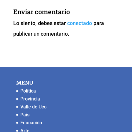
b
A
Li
n
Enviar comentario
o
p
n
g
Lo siento, debes estar
conectado
para
o
p
k
er
publicar un comentario.
k
MENU
Política
Provincia
Valle de Uco
País
Educación
Arte