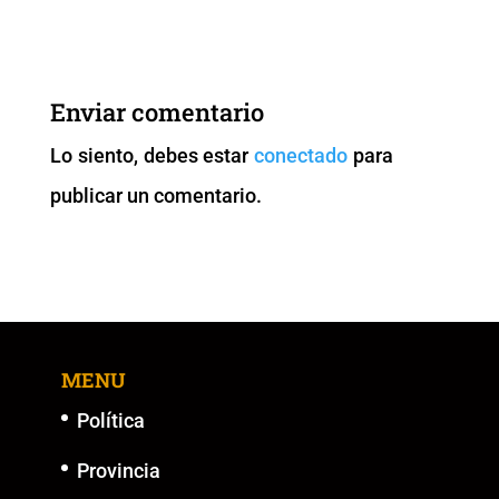
c
tt
ai
at
p
ss
e
er
l
s
y
e
b
A
Li
n
Enviar comentario
o
p
n
g
Lo siento, debes estar
conectado
para
o
p
k
er
publicar un comentario.
k
MENU
Política
Provincia