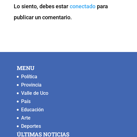
o
p
n
g
Lo siento, debes estar
conectado
para
o
p
k
er
publicar un comentario.
k
MENU
Política
Provincia
Valle de Uco
País
Educación
Arte
Deportes
ÚLTIMAS NOTICIAS