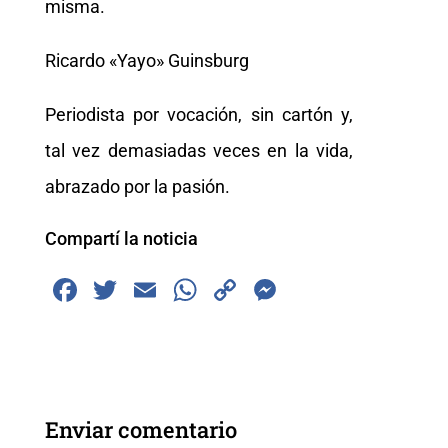
misma.
Ricardo «Yayo» Guinsburg
Periodista por vocación, sin cartón y,
tal vez demasiadas veces en la vida,
abrazado por la pasión.
Compartí la noticia
F
T
E
W
C
M
a
wi
m
h
o
e
c
tt
ai
at
p
ss
e
er
l
s
y
e
b
A
Li
n
Enviar comentario