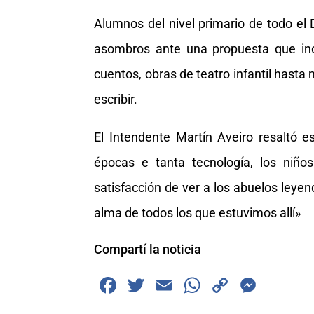
Alumnos del nivel primario de todo el 
asombros ante una propuesta que inc
cuentos, obras de teatro infantil hast
escribir.
El Intendente Martín Aveiro resaltó e
épocas e tanta tecnología, los niño
satisfacción de ver a los abuelos leyen
alma de todos los que estuvimos allí»
Compartí la noticia
F
T
E
W
C
M
a
wi
m
h
o
e