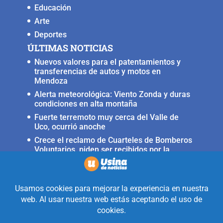
Educación
Arte
Deportes
ÚLTIMAS NOTICIAS
Nuevos valores para el patentamientos y
transferencias de autos y motos en
Mendoza
Alerta meteorológica: Viento Zonda y duras
condiciones en alta montaña
Fuerte terremoto muy cerca del Valle de
Uco, ocurrió anoche
Crece el reclamo de Cuarteles de Bomberos
Voluntarios, piden ser recibidos por la
ministra Rus
Llega a San Carlos la Copa Internacional
«Pasión sin fronteras»
Realizado con la mirada equidistante de
alguien a quién solo le interesa
informar que ocurre en Valle de Uco.