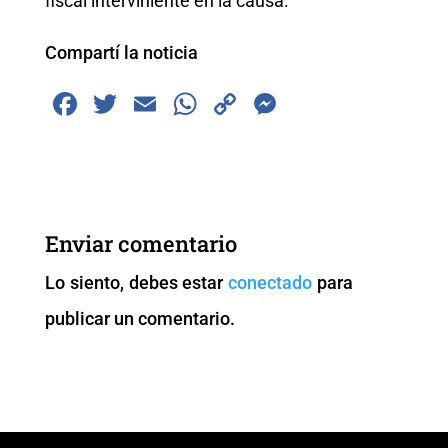
fiscal interviniente en la causa.
Compartí la noticia
F
T
E
W
C
M
a
wi
m
h
o
e
c
tt
ai
at
p
ss
e
er
l
s
y
e
b
A
Li
n
Enviar comentario
o
p
n
g
Lo siento, debes estar
conectado
para
o
p
k
er
publicar un comentario.
k