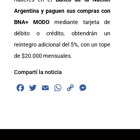
Argentina y paguen sus compras con
BNA+ MODO
mediante tarjeta de
débito o crédito, obtendrán un
reintegro adicional del 5%, con un tope
de $20.000 mensuales.
Compartí la noticia
F
T
E
W
C
M
a
wi
m
h
o
e
c
tt
ai
at
p
ss
e
er
l
s
y
e
b
A
Li
n
o
p
n
g