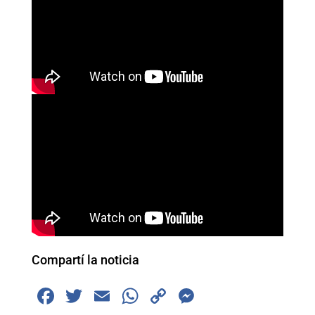
Compartí la noticia
F
T
E
W
C
M