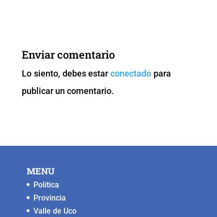
a
wi
m
h
o
e
c
tt
ai
at
p
ss
e
er
l
s
y
e
b
A
Li
n
Enviar comentario
o
p
n
g
Lo siento, debes estar
conectado
para
o
p
k
er
publicar un comentario.
k
MENU
Política
Provincia
Valle de Uco