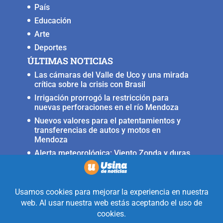
País
Educación
Arte
Deportes
ÚLTIMAS NOTICIAS
Las cámaras del Valle de Uco y una mirada
crítica sobre la crisis con Brasil
Irrigación prorrogó la restricción para
nuevas perforaciones en el río Mendoza
Nuevos valores para el patentamientos y
transferencias de autos y motos en
Mendoza
Alerta meteorológica: Viento Zonda y duras
condiciones en alta montaña
Fuerte terremoto muy cerca del Valle de
Uco, ocurrió anoche
Realizado con la mirada equidistante de
alguien a quién solo le interesa
informar que ocurre en Valle de Uco.