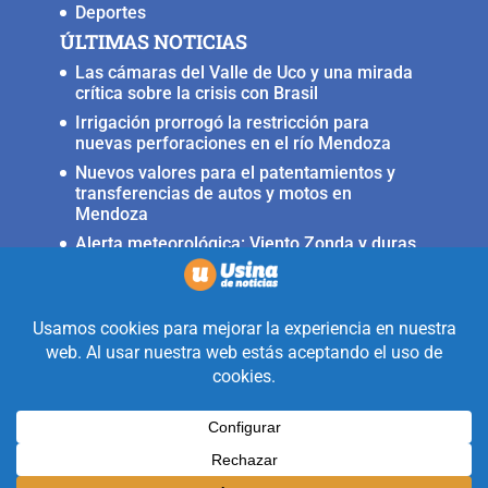
Deportes
ÚLTIMAS NOTICIAS
Las cámaras del Valle de Uco y una mirada
crítica sobre la crisis con Brasil
Irrigación prorrogó la restricción para
nuevas perforaciones en el río Mendoza
Nuevos valores para el patentamientos y
transferencias de autos y motos en
Mendoza
Alerta meteorológica: Viento Zonda y duras
condiciones en alta montaña
Fuerte terremoto muy cerca del Valle de
Uco, ocurrió anoche
Realizado con la mirada equidistante de
alguien a quién solo le interesa
informar que ocurre en Valle de Uco.
Diseñado y Desarrollado por
Legion Design