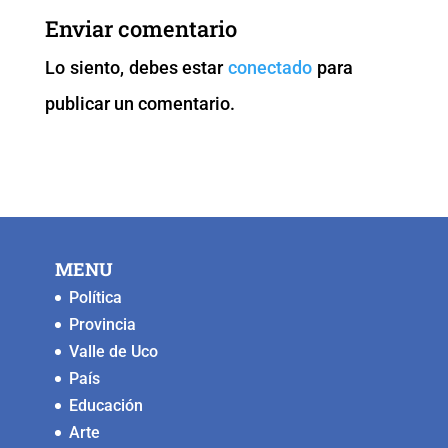
b
A
Li
n
Enviar comentario
o
p
n
g
Lo siento, debes estar
conectado
para
o
p
k
er
publicar un comentario.
k
MENU
Política
Provincia
Valle de Uco
País
Educación
Arte