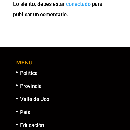
Lo siento, debes estar
conectado
para
o
p
k
er
publicar un comentario.
k
MENU
Política
Provincia
Valle de Uco
País
Educación