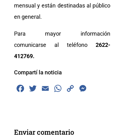
mensual y están destinadas al público
en general.
Para mayor información
comunicarse al teléfono
2622-
412769.
Compartí la noticia
F
T
E
W
C
M
a
wi
m
h
o
e
c
tt
ai
at
p
ss
e
er
l
s
y
e
b
A
Li
n
Enviar comentario
o
p
n
g