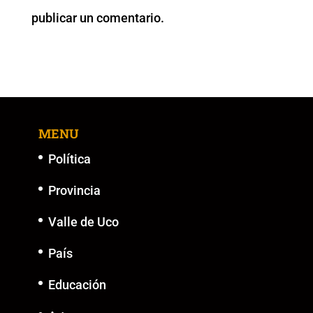
o
p
k
er
publicar un comentario.
k
MENU
Política
Provincia
Valle de Uco
País
Educación