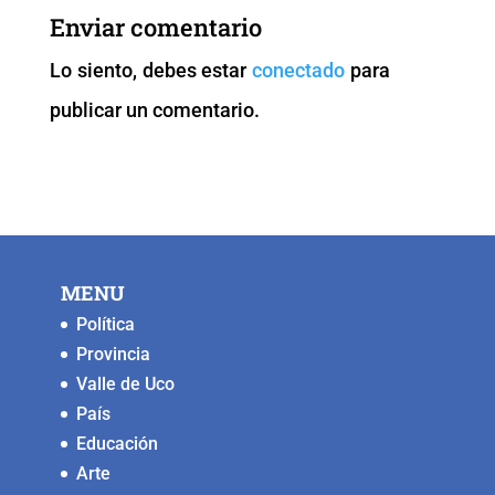
b
A
Li
n
Enviar comentario
o
p
n
g
Lo siento, debes estar
conectado
para
o
p
k
er
publicar un comentario.
k
MENU
Política
Provincia
Valle de Uco
País
Educación
Arte