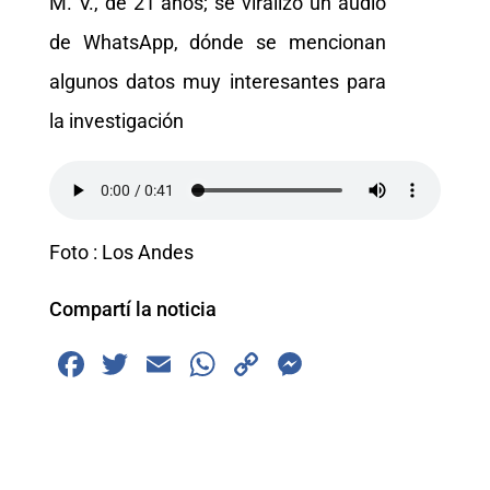
M. V., de 21 años; se viralizó un audio
de WhatsApp, dónde se mencionan
algunos datos muy interesantes para
la investigación
Foto : Los Andes
Compartí la noticia
F
T
E
W
C
M
a
wi
m
h
o
e
c
tt
ai
at
p
ss
e
er
l
s
y
e