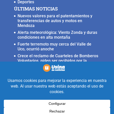
Deportes
ÚLTIMAS NOTICIAS
Nuevos valores para el patentamientos y
transferencias de autos y motos en
Mendoza
Alerta meteorológica: Viento Zonda y duras
condiciones en alta montaña
Fuerte terremoto muy cerca del Valle de
Uco, ocurrió anoche
Crece el reclamo de Cuarteles de Bomberos
Voluntarios, piden ser recibidos por la
ministra Rus
Llega a San Carlos la Copa Internacional
«Pasión sin fronteras»
Realizado con la mirada equidistante de
alguien a quién solo le interesa
informar que ocurre en Valle de Uco.