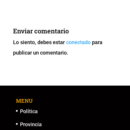
c
tt
ai
at
p
ss
e
er
l
s
y
e
b
A
Li
n
Enviar comentario
o
p
n
g
Lo siento, debes estar
conectado
para
o
p
k
er
publicar un comentario.
k
MENU
Política
Provincia