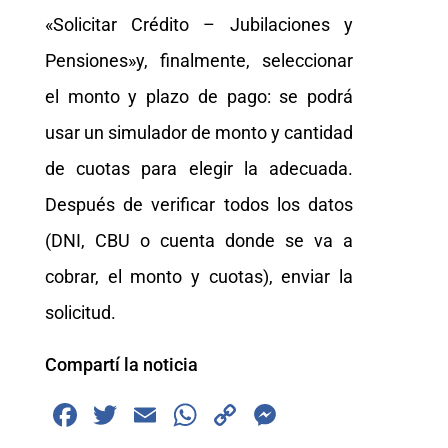
«Solicitar Crédito – Jubilaciones y
Pensiones»y, finalmente, seleccionar
el monto y plazo de pago: se podrá
usar un simulador de monto y cantidad
de cuotas para elegir la adecuada.
Después de verificar todos los datos
(DNI, CBU o cuenta donde se va a
cobrar, el monto y cuotas), enviar la
solicitud.
Compartí la noticia
F
T
E
W
C
M
a
wi
m
h
o
e