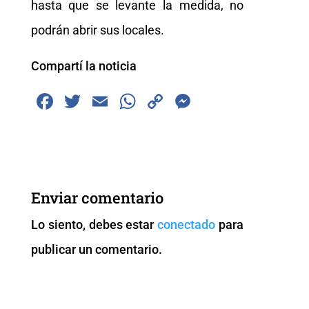
hasta que se levante la medida, no
podrán abrir sus locales.
Compartí la noticia
F
T
E
W
C
M
a
wi
m
h
o
e
c
tt
ai
at
p
ss
e
er
l
s
y
e
b
A
Li
n
Enviar comentario
o
p
n
g
Lo siento, debes estar
conectado
para
o
p
k
er
publicar un comentario.
k