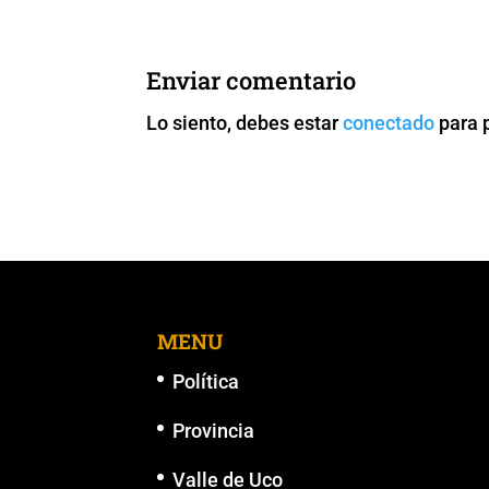
e
er
l
s
y
e
b
A
Li
n
Enviar comentario
o
p
n
g
Lo siento, debes estar
conectado
para 
o
p
k
er
k
MENU
Política
Provincia
Valle de Uco