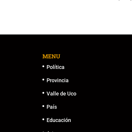
o
p
k
er
k
MENU
Política
Provincia
Valle de Uco
País
Educación