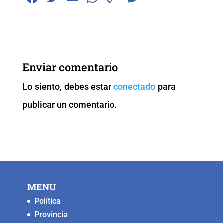
a
wi
m
h
o
e
c
tt
ai
at
p
ss
e
er
l
s
y
e
b
A
Li
n
Enviar comentario
o
p
n
g
Lo siento, debes estar
conectado
para
o
p
k
er
publicar un comentario.
k
MENU
Política
Provincia