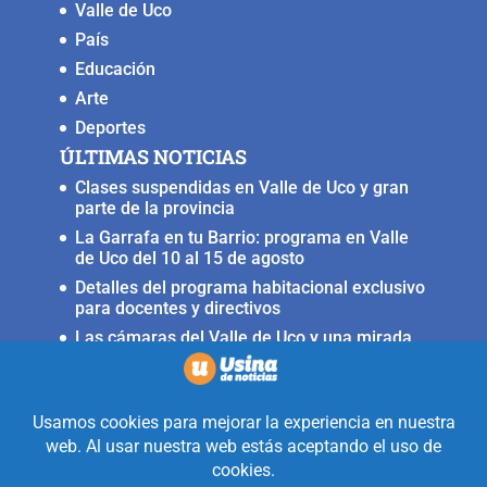
Valle de Uco
País
Educación
Arte
Deportes
ÚLTIMAS NOTICIAS
Clases suspendidas en Valle de Uco y gran
parte de la provincia
La Garrafa en tu Barrio: programa en Valle
de Uco del 10 al 15 de agosto
Detalles del programa habitacional exclusivo
para docentes y directivos
Las cámaras del Valle de Uco y una mirada
crítica sobre la crisis con Brasil
Irrigación prorrogó la restricción para
nuevas perforaciones en el río Mendoza
Realizado con la mirada equidistante de
alguien a quién solo le interesa
informar que ocurre en Valle de Uco.