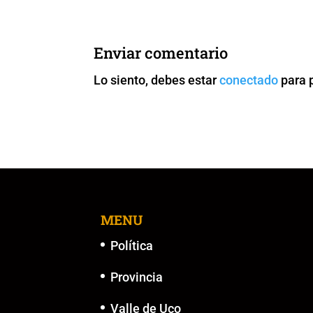
e
er
l
s
y
e
b
A
Li
n
Enviar comentario
o
p
n
g
Lo siento, debes estar
conectado
para 
o
p
k
er
k
MENU
Política
Provincia
Valle de Uco