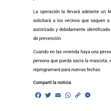
La operación la llevará adelante un M
solicitará a los vecinos que saquen a
autorizado y debidamente identificado 
de prevención.
Cuando en las vivienda haya una person
persona que pueda sacra la mascota, q
reprogramará para nuevas fechas.
Compartí la noticia
F
T
E
W
C
M
a
wi
m
h
o
e
c
tt
ai
at
p
ss