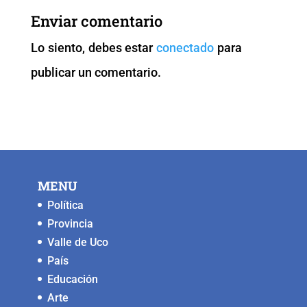
b
A
Li
n
Enviar comentario
o
p
n
g
Lo siento, debes estar
conectado
para
o
p
k
er
publicar un comentario.
k
MENU
Política
Provincia
Valle de Uco
País
Educación
Arte