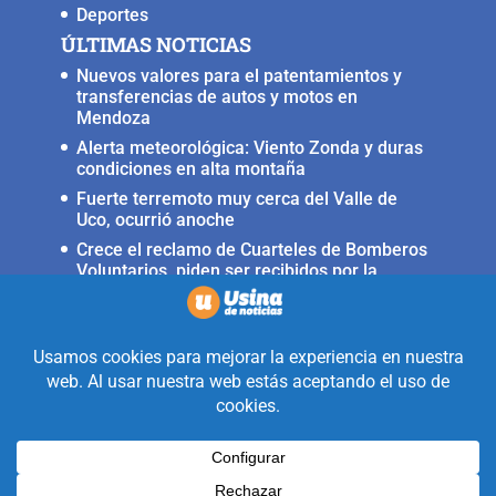
Deportes
ÚLTIMAS NOTICIAS
Nuevos valores para el patentamientos y
transferencias de autos y motos en
Mendoza
Alerta meteorológica: Viento Zonda y duras
condiciones en alta montaña
Fuerte terremoto muy cerca del Valle de
Uco, ocurrió anoche
Crece el reclamo de Cuarteles de Bomberos
Voluntarios, piden ser recibidos por la
ministra Rus
Llega a San Carlos la Copa Internacional
«Pasión sin fronteras»
Realizado con la mirada equidistante de
alguien a quién solo le interesa
informar que ocurre en Valle de Uco.