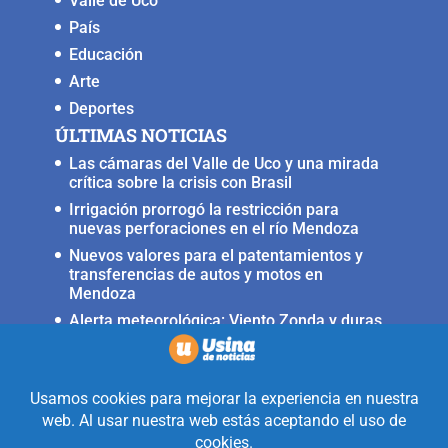
Valle de Uco
País
Educación
Arte
Deportes
ÚLTIMAS NOTICIAS
Las cámaras del Valle de Uco y una mirada
crítica sobre la crisis con Brasil
Irrigación prorrogó la restricción para
nuevas perforaciones en el río Mendoza
Nuevos valores para el patentamientos y
transferencias de autos y motos en
Mendoza
Alerta meteorológica: Viento Zonda y duras
condiciones en alta montaña
Fuerte terremoto muy cerca del Valle de
Uco, ocurrió anoche
Realizado con la mirada equidistante de
alguien a quién solo le interesa