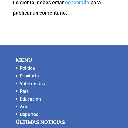
Lo siento, debes estar
conectado
para
o
p
k
er
publicar un comentario.
k
MENU
Política
Provincia
Valle de Uco
País
Educación
Arte
Deportes
ÚLTIMAS NOTICIAS