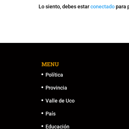
o
p
n
g
Lo siento, debes estar
conectado
para 
o
p
k
er
k
MENU
Política
Provincia
Valle de Uco
País
Educación