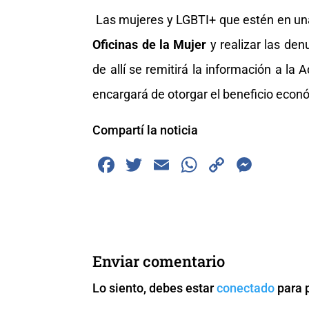
Las mujeres y LGBTI+ que estén en una 
Oficinas de la Mujer
y realizar las den
de allí se remitirá la información a la
encargará de otorgar el beneficio econ
Compartí la noticia
F
T
E
W
C
M
a
wi
m
h
o
e
c
tt
ai
at
p
ss
e
er
l
s
y
e
b
A
Li
n
Enviar comentario
o
p
n
g
Lo siento, debes estar
conectado
para 
o
p
k
er