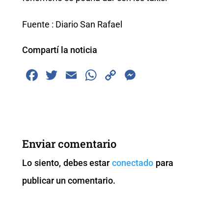
Fuente : Diario San Rafael
Compartí la noticia
F
T
E
W
C
M
a
wi
m
h
o
e
c
tt
ai
at
p
ss
e
er
l
s
y
e
b
A
Li
n
Enviar comentario
o
p
n
g
Lo siento, debes estar
conectado
para
o
p
k
er
publicar un comentario.
k