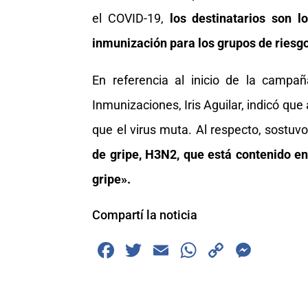
el COVID-19,
los destinatarios son l
inmunización para los grupos de riesg
En referencia al inicio de la campañ
Inmunizaciones, Iris Aguilar, indicó que
que el virus muta. Al respecto, sostuv
de gripe, H3N2, que está contenido en 
gripe».
Compartí la noticia
F
T
E
W
C
M
a
wi
m
h
o
e
c
tt
ai
at
p
ss