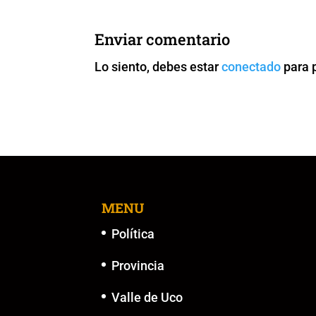
e
er
l
s
y
e
b
A
Li
n
Enviar comentario
o
p
n
g
Lo siento, debes estar
conectado
para 
o
p
k
er
k
MENU
Política
Provincia
Valle de Uco