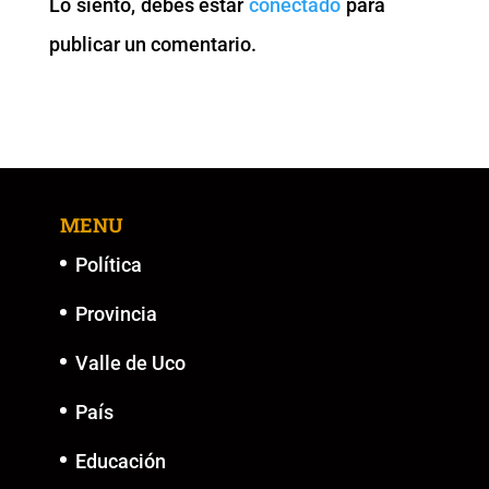
Lo siento, debes estar
conectado
para
o
p
k
er
publicar un comentario.
k
MENU
Política
Provincia
Valle de Uco
País
Educación