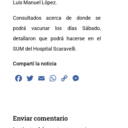
Luis Manuel López.
Consultados acerca de donde se
podrá vacunar los días Sábado,
detallaron que podrá hacerse en el
SUM del Hospital Scaravelli.
Compartí la noticia
F
T
E
W
C
M
a
wi
m
h
o
e
c
tt
ai
at
p
ss
e
er
l
s
y
e
b
A
Li
n
Enviar comentario
o
p
n
g