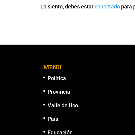
o
p
n
g
Lo siento, debes estar
conectado
para 
o
p
k
er
k
MENU
Política
Provincia
Valle de Uco
País
Educación