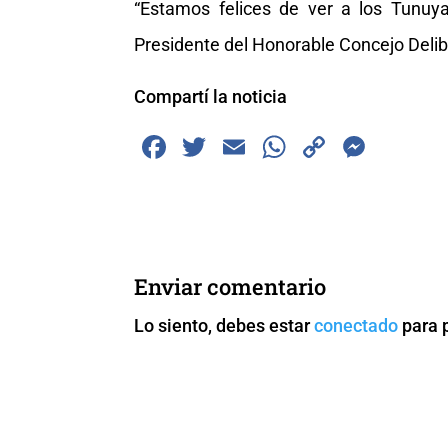
“Estamos felices de ver a los Tunuyan
Presidente del Honorable Concejo Delib
Compartí la noticia
F
T
E
W
C
M
a
wi
m
h
o
e
c
tt
ai
at
p
ss
e
er
l
s
y
e
b
A
Li
n
Enviar comentario
o
p
n
g
Lo siento, debes estar
conectado
para 
o
p
k
er
k