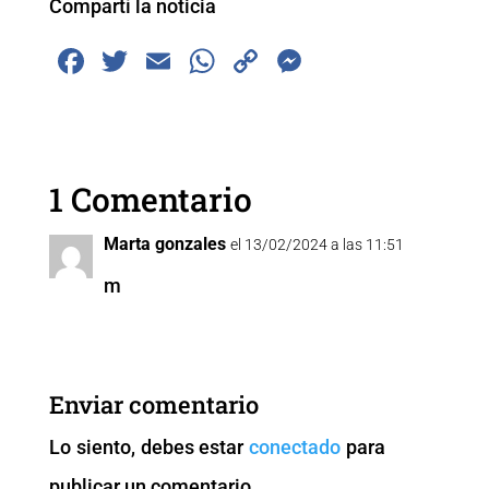
Compartí la noticia
F
T
E
W
C
M
a
wi
m
h
o
e
c
tt
ai
at
p
ss
e
er
l
s
y
e
1 Comentario
b
A
Li
n
o
p
n
g
Marta gonzales
el 13/02/2024 a las 11:51
o
p
k
er
m
k
Enviar comentario
Lo siento, debes estar
conectado
para
publicar un comentario.