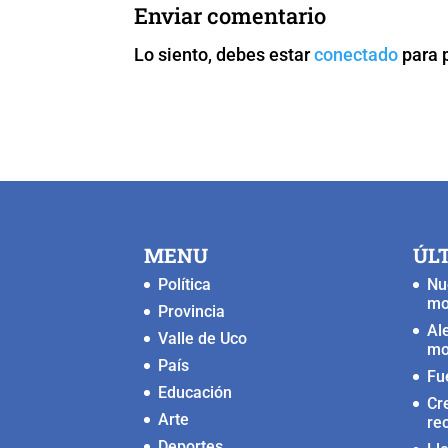
b
A
Li
n
Enviar comentario
o
p
n
g
Lo siento, debes estar
conectado
para 
o
p
k
er
k
MENU
ÚL
Política
Nu
mo
Provincia
Al
Valle de Uco
mo
País
Fu
Educación
Cr
Arte
re
Deportes