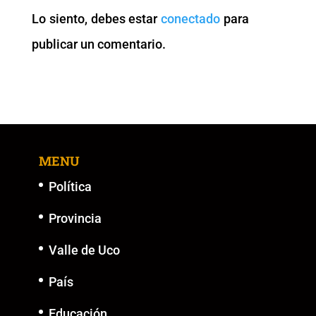
o
p
n
g
Lo siento, debes estar
conectado
para
o
p
k
er
publicar un comentario.
k
MENU
Política
Provincia
Valle de Uco
País
Educación