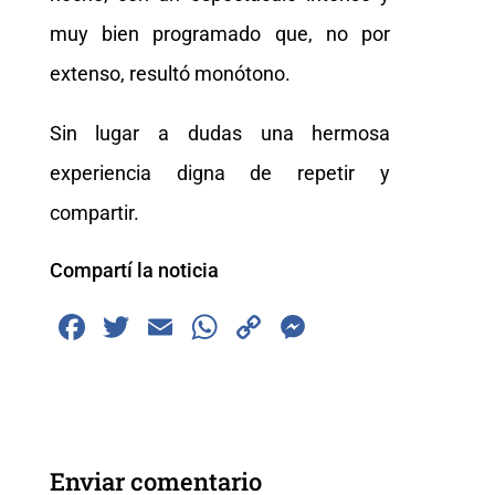
muy bien programado que, no por
extenso, resultó monótono.
Sin lugar a dudas una hermosa
experiencia digna de repetir y
compartir.
Compartí la noticia
F
T
E
W
C
M
a
wi
m
h
o
e
c
tt
ai
at
p
ss
e
er
l
s
y
e
b
A
Li
n
Enviar comentario