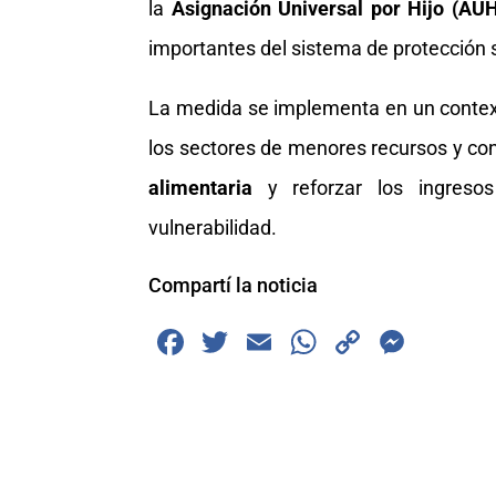
la
Asignación Universal por Hijo (AU
importantes del sistema de protección s
La medida se implementa en un context
los sectores de menores recursos y con
alimentaria
y reforzar los ingreso
vulnerabilidad.
Compartí la noticia
F
T
E
W
C
M
a
wi
m
h
o
e
c
tt
ai
at
p
ss
e
er
l
s
y
e
b
A
Li
n