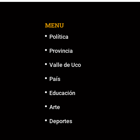
o
p
n
g
o
p
k
er
k
MENU
Política
Provincia
Valle de Uco
País
Educación
Arte
Deportes