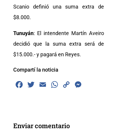
Scanio definió una suma extra de
$8.000.
Tunuyán
: El intendente Martín Aveiro
decidió que la suma extra será de
$15.000.- y pagará en Reyes.
Compartí la noticia
F
T
E
W
C
M
a
wi
m
h
o
e
c
tt
ai
at
p
ss
e
er
l
s
y
e
b
A
Li
n
Enviar comentario
o
p
n
g