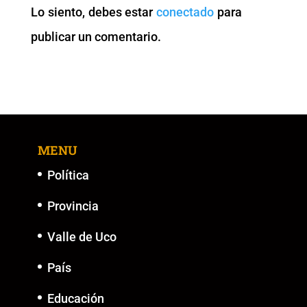
Lo siento, debes estar
conectado
para
o
p
k
er
publicar un comentario.
k
MENU
Política
Provincia
Valle de Uco
País
Educación