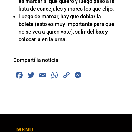
es marcar al que quiero y luego paso a la
lista de concejales y marco los que elijo.
Luego de marcar, hay que
doblar la
boleta
(esto es muy importante para que
no se vea a quien voté),
salir del box y
colocarla en la urna
.
Compartí la noticia
F
T
E
W
C
M
a
wi
m
h
o
e
c
tt
ai
at
p
ss
e
er
l
s
y
e
b
A
Li
n
o
p
n
g
MENU
o
p
k
er