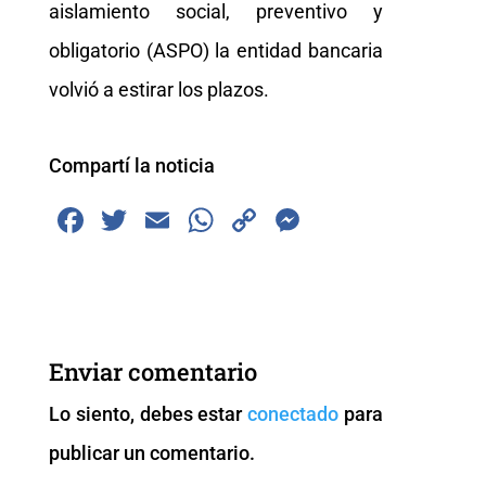
aislamiento social, preventivo y
obligatorio (ASPO) la entidad bancaria
volvió a estirar los plazos.
Compartí la noticia
F
T
E
W
C
M
a
wi
m
h
o
e
c
tt
ai
at
p
ss
e
er
l
s
y
e
b
A
Li
n
Enviar comentario
o
p
n
g
Lo siento, debes estar
conectado
para
o
p
k
er
publicar un comentario.
k